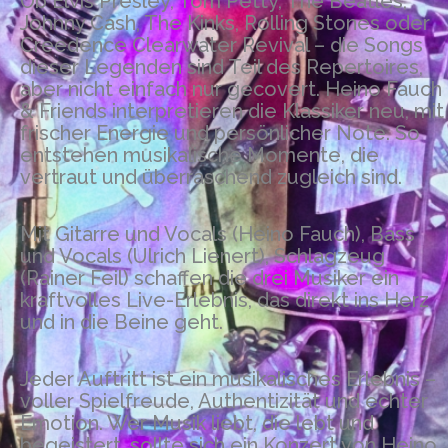
Ob Elvis Presley, Tom Petty, The Beatles,
Johnny Cash, The Kinks, Rolling Stones oder
Creedence Clearwater Revival – die Songs
dieser Legenden sind Teil des Repertoires,
aber nicht einfach nur gecovert. Heino Fauch
& Friends interpretieren die Klassiker neu, mit
frischer Energie und persönlicher Note. So
entstehen musikalische Momente, die
vertraut und überraschend zugleich sind.
Mit Gitarre und Vocals (Heino Fauch), Bass
und Vocals (Ulrich Lienert), Schlagzeug
(Rainer Feil) schaffen die drei Musiker ein
kraftvolles Live-Erlebnis, das direkt ins Herz
und in die Beine geht.
Jeder Auftritt ist ein musikalisches Erlebnis –
voller Spielfreude, Authentizität und echter
Emotion. Wer Musik liebt, die lebt und
begeistert, sollte sich ein Konzert von Heino